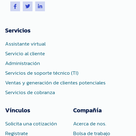
F
T
L
a
w
i
c
i
n
e
t
k
b
t
e
o
e
d
Servicios
o
r
i
k
n
-
-
Assistante virtual
f
i
n
Servicio al cliente
Administración
Servicios de soporte técnico (TI)
Ventas y generación de clientes potenciales
Servicios de cobranza
Vínculos
Compañía
Solicita una cotización
Acerca de nos.
Registrate
Bolsa de trabajo